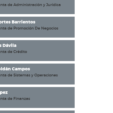
nta de Administración y Jurídica
ortes Barrientos
unta de Promoción De Negocios
s Dávila
nta de Crédito
Roldán Campos
unta de Sistemas y Operaciones
ópez
unta de Finanzas