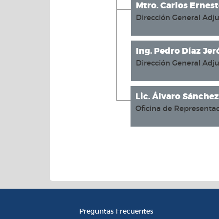
Mtro. Carlos Erne
Dirección General Adju
Ing. Pedro Díaz Je
Dirección General Adj
Lic. Álvaro Sánchez
Oficina de Representa
Información Instituciona
Preguntas Frecuentes