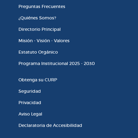
Información Institucional
Preguntas Frecuentes
¿Quiénes Somos?
Directorio Principal
Misión - Visión - Valores
Estatuto Orgánico
Programa Institucional 2025 - 2030
Enlaces de Interés
Obtenga su CURP
Seguridad
Privacidad
Aviso Legal
Declaratoria de Accesibilidad