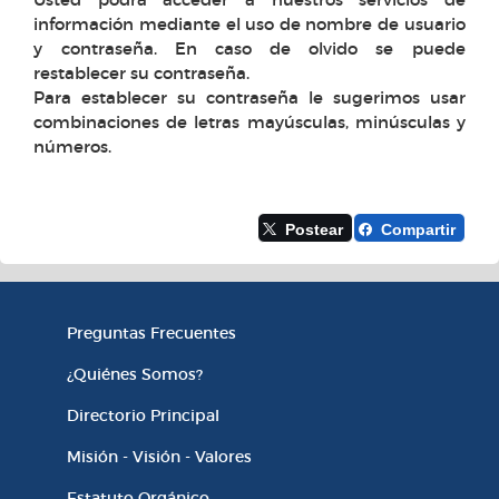
información mediante el uso de nombre de usuario
y contraseña. En caso de olvido se puede
restablecer su contraseña.
Para establecer su contraseña le sugerimos usar
combinaciones de letras mayúsculas, minúsculas y
números.
Postear
Compartir
Información Institucional
Preguntas Frecuentes
¿Quiénes Somos?
Directorio Principal
Misión - Visión - Valores
Estatuto Orgánico