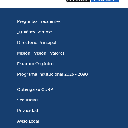
Información Institucional
Preguntas Frecuentes
¿Quiénes Somos?
Directorio Principal
Misión - Visión - Valores
Estatuto Orgánico
Programa Institucional 2025 - 2030
Enlaces de Interés
Obtenga su CURP
Seguridad
Privacidad
Aviso Legal