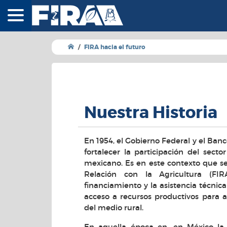
FIRA - Fideicomisos
FIRA hacia el futuro
Nuestra Historia
En 1954, el Gobierno Federal y el Ban
fortalecer la participación del sect
mexicano. Es en este contexto que se
Relación con la Agricultura (FI
financiamiento y la asistencia técnica
acceso a recursos productivos para 
del medio rural.
En aquella época en, en México la