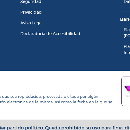
Seguridad
Da
Privacidad
Ban
Aviso Legal
Pl
Declaratoria de Accesibilidad
(P
Pla
Int
A que sea reproducida, procesada o citada por algún
ción electrónica de la misma, así como la fecha en la que se
er partido político. Queda prohibido su uso para fines di