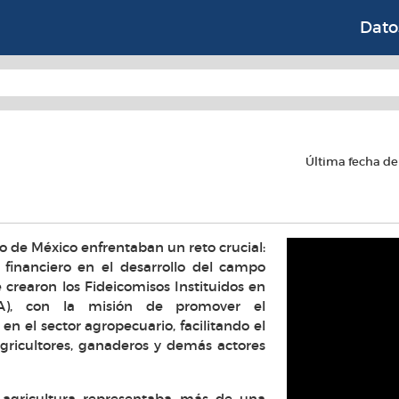
 Instituidos en Relaci
Dato
Última fecha de 
co de México enfrentaban un reto crucial:
or financiero en el desarrollo del campo
 crearon los Fideicomisos Instituidos en
RA), con la misión de promover el
 en el sector agropecuario, facilitando el
agricultores, ganaderos y demás actores
 agricultura representaba más de una