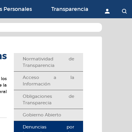
ón con la Agricultura, 
s Personales
Transparencia
Accede
B
as
Normatividad de
Transparencia
Acceso a la
los
Información
 la
eral
Obligaciones de
Transparecia
Gobierno Abierto
argar documento
Denuncias por