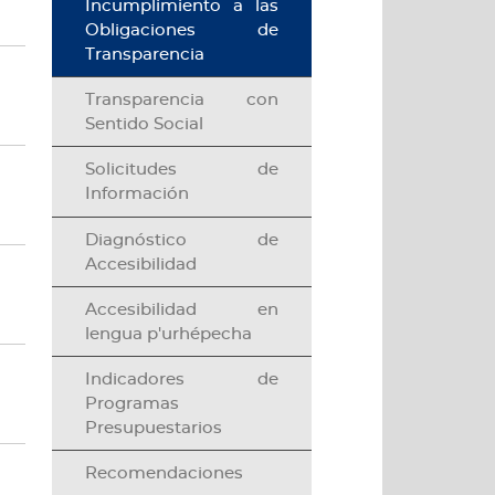
Incumplimiento a las
Obligaciones de
Transparencia
argar documento
Transparencia con
Sentido Social
Solicitudes de
argar documento
Información
Diagnóstico de
Accesibilidad
argar documento
Accesibilidad en
lengua p'urhépecha
argar documento
Indicadores de
Programas
Presupuestarios
Recomendaciones