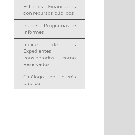
Estudios Financiados
con recursos públicos
argar documento
Planes, Programas e
Informes
argar documento
Índices de los
Expedientes
considerados como
Reservados
argar documento
Catálogo de interés
público
argar documento
argar documento