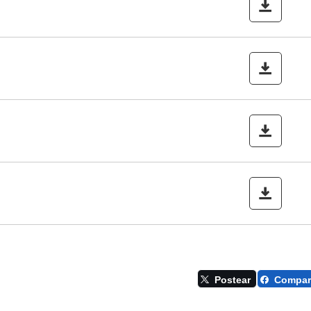
Desc
Desc
Desc
Postear
Compart