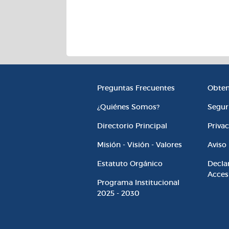
Información Institucio
Enla
Preguntas Frecuentes
Obten
¿Quiénes Somos?
Segur
Directorio Principal
Priva
Misión - Visión - Valores
Aviso 
Estatuto Orgánico
Decla
Acces
Programa Institucional
2025 - 2030